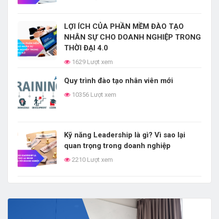
LỢI ÍCH CỦA PHẦN MỀM ĐÀO TẠO
NHÂN SỰ CHO DOANH NGHIỆP TRONG
THỜI ĐẠI 4.0
1629 Lượt xem
Quy trình đào tạo nhân viên mới
10356 Lượt xem
Kỹ năng Leadership là gì? Vì sao lại
quan trọng trong doanh nghiệp
2210 Lượt xem
LỢI ÍCH CỦA E-LEARNING TRONG ĐÀO
TẠO DOANH NGHIỆP
6641 Lượt xem