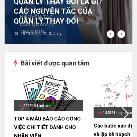
QUẢN LÝ THAY ĐỔI LÀ GÌ?
CÁC NGUYÊN TẮC CỦA
QUẢN LÝ THAY ĐỔI
10-12-2025
Quản lý
Bài viết được quan tâm
232519 Lượt xem
144581 Lượt xem
TOP 4 MẪU BÁO CÁO CÔNG
Các bước xác địn
VIỆC CHI TIẾT DÀNH CHO
và lập kế hoạch h
NHÂN VIÊN