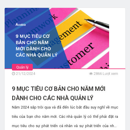
họ có tư duy phát triển, chỉ 45% cho rằng ban lãnh đạo của
công ty thể hiện tư duy này một cách nhất quán. Thực tế, 24%
nhân viên cho biết lãnh đạo của họ hiếm khi hoặc không bao
giờ thể hiện tư duy phát triển. Sự chênh lệch này giữa lãnh đạo
và nhân viên nhấn mạnh tầm quan trọng của việc nuôi dưỡng tư
duy phát triển ở mọi cấp độ trong tổ chức. Hãy cũng khám phá
tư duy phát triển là gì và cách phát triển nó trong công việc.
Quản lý
21/12/2024
2866 Lượt xem
9 MỤC TIÊU CƠ BẢN CHO NĂM MỚI
DÀNH CHO CÁC NHÀ QUẢN LÝ
Năm 2024 sắp trôi qua và đã đến lúc bắt đầu suy nghĩ về mục
tiêu của bạn cho năm mới. Các nhà quản lý có thể phải đặt ra
mục tiêu cho sự phát triển cá nhân và sự phát triển của nhân