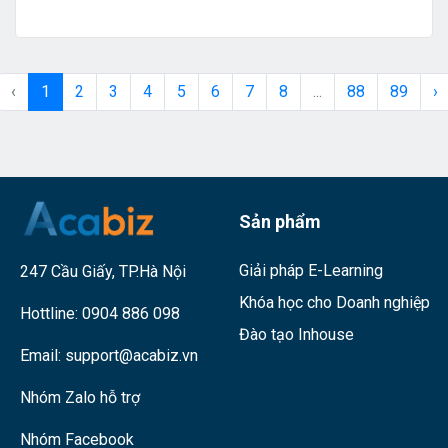
viên. Bạn đã sẵn sàng nỗ lực và xác định mong muốn và nguyện
vọng của mình cho năm 2025 chưa?
‹
1
2
3
4
5
6
7
8
...
88
89
›
Sản phẩm
Giải pháp E-Learning
247 Cầu Giấy, TP.Hà Nội
Khóa học cho Doanh nghiệp
Hottline:
0904 886 098
Đào tạo Inhouse
Email:
support@acabiz.vn
Nhóm Zalo hỗ trợ
Nhóm Facebook