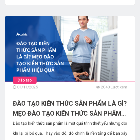
cho đội ngũ của bạn bước vào thế giới mới này, bạn cần tập
trung vào các kỹ năng cụ thể, thiết thực để làm chủ AI, giúp lực
lượng lao động của bạn mạnh mẽ và có khả năng cạnh tranh.
Đào tạo
01/11/2025
2040 Lượt xem
ĐÀO TẠO KIẾN THỨC SẢN PHẨM LÀ GÌ?
MẸO ĐÀO TẠO KIẾN THỨC SẢN PHẨM
HIỆU QUẢ
Đào tạo kiến ​​thức sản phẩm là một quá trình thiết yếu nhưng đôi
khi lại bị bỏ qua. Thay vào đó, đó chính là nền tảng để bạn xây