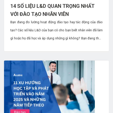
14 SỐ LIỆU L&D QUAN TRỌNG NHẤT
VỚI ĐÀO TẠO NHÂN VIÊN
Bạn đang đo lường hoạt động đào tạo hay tác động của đào
tạo? Các số liệu L&D của bạn có cho bạn biết nhân viên đã làm
gì hoặc họ đã học và áp dụng những gì không? Bạn đang theo
dõi dữ liệu vì mục đích đó hay để thúc đẩy kết quả kinh doanh
thực sự? Trong bài viết này, chúng ta sẽ khám phá 14 chỉ số
L&D quan trọng đối với việc đào tạo nhân viên, giúp bạn hiểu rõ
hơn và tập trung vào những gì thực sự thúc đẩy thành công.
Đào tạo