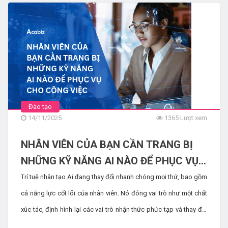
SOCIAL LEARNING LÀ GÌ? NÓ CÓ TÁC
ĐỘNG NHƯ THẾ NÀO ĐẾN CÁC TỔ
CHỨC?
8967 Lượt xem
Đào tạo
14/11/2025
1365 Lượt xem
NHÂN VIÊN CỦA BẠN CẦN TRANG BỊ
NHỮNG KỸ NĂNG AI NÀO ĐỂ PHỤC VỤ
CHO CÔNG VIỆC
Trí tuệ nhân tạo Ai đang thay đổi nhanh chóng mọi thứ, bao gồm
cả năng lực cốt lõi của nhân viên. Nó đóng vai trò như một chất
xúc tác, định hình lại các vai trò nhận thức phức tạp và thay đổi
hoàn toàn định nghĩa về công việc có giá trị cao. Để chuẩn bị