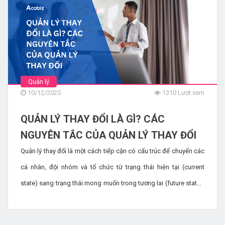
Những lợi ích của đào tạo in-house đối
với doanh nghiệp
4632 Lượt xem
PHÂN TÍCH NHU CẦU ĐÀO TẠO LÀ GÌ
Quản lý
VÀ 6 LỢI ÍCH CỦA NÓ ĐỐI VỚI TỔ
10/12/2025
1310 Lượt xem
CHỨC
QUẢN LÝ THAY ĐỔI LÀ GÌ? CÁC
6425 Lượt xem
NGUYÊN TẮC CỦA QUẢN LÝ THAY ĐỔI
Nội dung cần có trong chương trình
đào tạo hội nhập
Quản lý thay đổi là một cách tiếp cận có cấu trúc để chuyển các
2961 Lượt xem
cá nhân, đội nhóm và tổ chức từ trạng thái hiện tại (current
state) sang trạng thái mong muốn trong tương lai (future state),
8 BÀI HỌC SỬ DỤNG LINKEDIN TRONG
đảm bảo rằng các kết quả kinh doanh được mong đợi từ sự
MARKETING DOANH NGHIỆP
thay đổi đó được thực hiện một cách hiệu quả.
7835 Lượt xem