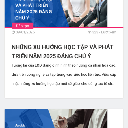
Đào tạo
09/01/2025
3237 Lượt xem
NHỮNG XU HƯỚNG HỌC TẬP VÀ PHÁT
TRIỂN NĂM 2025 ĐÁNG CHÚ Ý
Tương lai của L&D đang định hình theo hướng cá nhân hóa cao,
dựa trên công nghệ và tập trung vào việc học liên tục. Việc cập
nhật những xu hướng học tập mới sẽ giúp cho công tác tổ chức
đào tạo hiệu quả hơn. Hãy cùng đọc bài viết này để tìm hiểu
trong năm 2025, những xu hướng đào tạo nào đang lên ngôi.