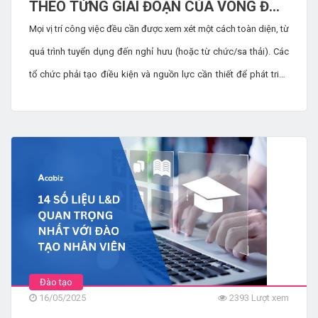
THEO TỪNG GIAI ĐOẠN CỦA VÒNG ĐỜI
NHÂN VIÊN
Mọi vị trí công việc đều cần được xem xét một cách toàn diện, từ
quá trình tuyển dụng đến nghỉ hưu (hoặc từ chức/sa thải). Các
tổ chức phải tạo điều kiện và nguồn lực cần thiết để phát triển
kiến ​​thức, kỹ năng và năng lực của nhân viên trong từng bước.
Quan điểm này giúp các tổ chức tạo điều kiện cho nhân viên
thành công, đồng thời mang lại lợi ích bổ sung là cải thiện khả
năng giữ chân và gắn kết nhân viên.
Đào tạo
16/05/2025
2393 Lượt xem