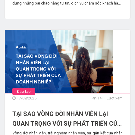
dựng những bài chào hàng tự tin, dịch vụ chăm sóc khách hàng
chu đáo và cuối cùng là cách bạn đảm bảo thành công cho sản
phẩm của mình trên thị trường.
Đào tạo
17/09/2025
1411 Lượt xem
TẠI SAO VÒNG ĐỜI NHÂN VIÊN LẠI
QUAN TRỌNG VỚI SỰ PHÁT TRIỂN CỦA
DOANH NGHIỆP
Vòng đời nhân viên, trải nghiệm nhân viên, sự gắn kết của nhân