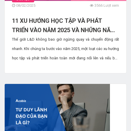
08/02/2025
3566 Lượt xem
11 XU HƯỚNG HỌC TẬP VÀ PHÁT
TRIỂN VÀO NĂM 2025 VÀ NHỮNG NĂM
TIẾP THEO
Thế giới L&D không bao giờ ngừng quay và chuyển động rất
nhanh. Khi chúng ta bước vào năm 2025, một loạt các xu hướng
học tập và phát triển hoàn toàn mới đang nổi lên và nếu bạn
muốn duy trì kỹ năng cho nhóm của mình và tổ chức của mình
phát triển, bạn cần phải luôn sẵn sàng. Trong các bài viết này,
hãy cùng tìm hiểu về việc học tập được cá nhân hóa, sự tiếp xúc
của con người và sự trỗi dậy của AI trong học tập và phát triển.