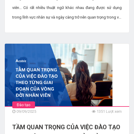
viên… Có rất nhiều thuật ngữ khác nhau đang được sử dụng
trong lĩnh vực nhân sự và ngày càng trở nên quan trọng trong vài
năm qua. Tất cả đều hứa hẹn sẽ giúp doanh nghiệp cải thiện
việc quản lý lực lượng lao động và ngăn ngừa tình trạng nhân
viên nghỉ việc .
Đào tạo
09/09/2025
1351 Lượt xem
TẦM QUAN TRỌNG CỦA VIỆC ĐÀO TẠO