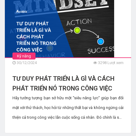
trọng khác cho năm sắp tới. Trong bài viết này, chúng tôi sẽ
thảo luận về đánh giá hàng năm là gì, các mẹo để chuẩn bị cho
việc đánh giá và cách thực hiện quy trình này.
Kỹ năng
30/12/2024
3298 Lượt xem
TƯ DUY PHÁT TRIỂN LÀ GÌ VÀ CÁCH
PHÁT TRIỂN NÓ TRONG CÔNG VIỆC
Hãy tưởng tượng bạn sở hữu một "siêu năng lực" giúp bạn đối
mặt với thử thách, học hỏi từ những thất bại và không ngừng cải
thiện cả trong công việc lẫn cuộc sống cá nhân. Đó chính là sức
mạnh của "tư duy phát triển". Trong khi 87% nhân viên tin rằng