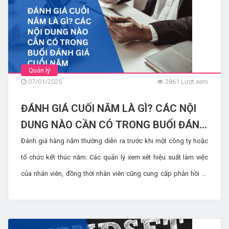
Quản lý
07/01/2025
2861 Lượt xem
ĐÁNH GIÁ CUỐI NĂM LÀ GÌ? CÁC NỘI
DUNG NÀO CẦN CÓ TRONG BUỔI ĐÁNH
GIÁ CUỐI NĂM
Đánh giá hàng năm thường diễn ra trước khi một công ty hoặc
tổ chức kết thúc năm. Các quản lý xem xét hiệu suất làm việc
của nhân viên, đồng thời nhân viên cũng cung cấp phản hồi và
đánh giá của họ. Mục đích của bản tóm tắt đánh giá là đánh giá
cơ hội, thành tựu, điểm yếu, những lĩnh vực mà công ty có thể
tận dụng để cải thiện hoạt động, cùng những ý tưởng quan