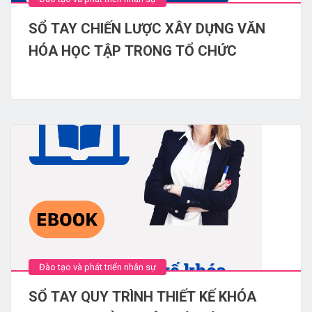
SỔ TAY CHIẾN LƯỢC XÂY DỰNG VĂN
HÓA HỌC TẬP TRONG TỔ CHỨC
Đào tạo và phát triển nhân sự
SỔ TAY QUY TRÌNH THIẾT KẾ KHÓA