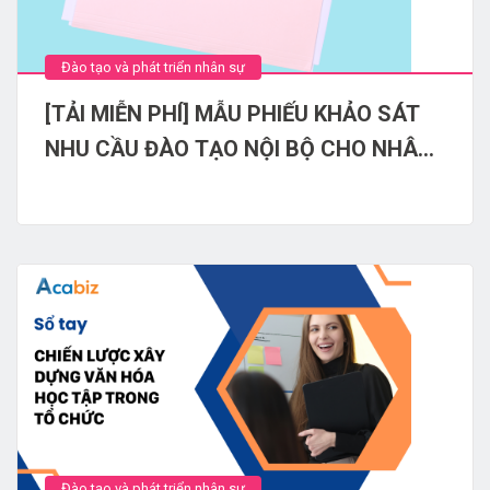
Đào tạo và phát triển nhân sự
[TẢI MIỄN PHÍ] MẪU PHIẾU KHẢO SÁT
NHU CẦU ĐÀO TẠO NỘI BỘ CHO NHÂN
VIÊN TRONG DOANH NGHIỆP
Đào tạo và phát triển nhân sự