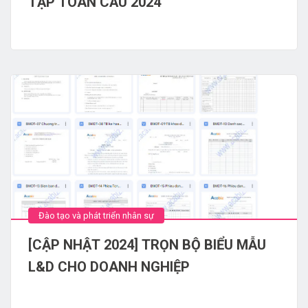
TẬP TOÀN CẦU 2024
Đào tạo và phát triển nhân sự
[CẬP NHẬT 2024] TRỌN BỘ BIỂU MẪU
L&D CHO DOANH NGHIỆP