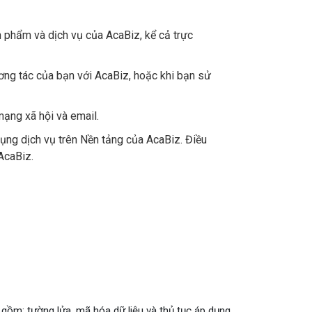
 phẩm và dịch vụ của AcaBiz, kể cả trực
ương tác của bạn với AcaBiz, hoặc khi bạn sử
mạng xã hội và email.
ụng dịch vụ trên Nền tảng của AcaBiz. Điều
AcaBiz.
o gồm: tường lửa, mã hóa dữ liệu và thủ tục áp dụng