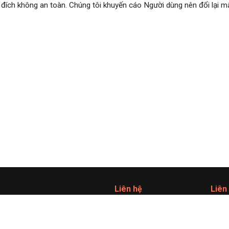
 đích không an toàn. Chúng tôi khuyến cáo Người dùng nên đổi lại 
Liên hệ
Liên
0904 886 098
Blog
support@acabiz.vn
Affili