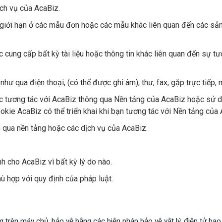
ch vụ của AcaBiz.
giới hạn ở các mẫu đơn hoặc các mẫu khác liên quan đến các sản
 cung cấp bất kỳ tài liệu hoặc thông tin khác liên quan đến sự t
hư qua điện thoại, (có thể được ghi âm), thư, fax, gặp trực tiếp, 
c tương tác với AcaBiz thông qua Nền tảng của AcaBiz hoặc sử d
kie AcaBiz có thể triển khai khi bạn tương tác với Nền tảng của 
 qua nền tảng hoặc các dịch vụ của AcaBiz.
h cho AcaBiz vì bất kỳ lý do nào.
ù hợp với quy định của pháp luật.
g trên máy chủ, bảo vệ bằng các biện pháp bảo vệ vật lý, điện tử ba