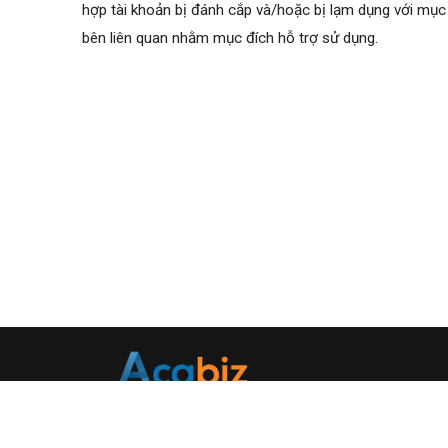
hợp tài khoản bị đánh cắp và/hoặc bị lạm dụng với mục
bên liên quan nhằm mục đích hỗ trợ sử dụng.
CÔNG TY CỔ PHẦN ĐÀO TẠO TRỰC TUYẾN UNICA
Số chứng nhận đăng kí kinh doanh: 0107695756