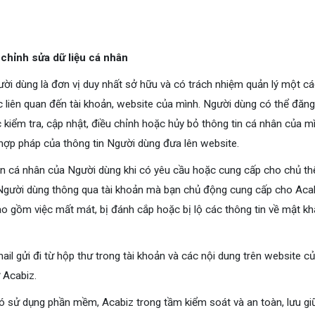
chỉnh sửa dữ liệu cá nhân
ời dùng là đơn vị duy nhất sở hữu và có trách nhiệm quản lý một các
ác liên quan đến tài khoản, website của mình. Người dùng có thể đă
c kiểm tra, cập nhật, điều chỉnh hoặc hủy bỏ thông tin cá nhân của 
 hợp pháp của thông tin Người dùng đưa lên website.
tin cá nhân của Người dùng khi có yêu cầu hoặc cung cấp cho chủ thể
 Người dùng thông qua tài khoản mà bạn chủ động cung cấp cho Acabi
o gồm việc mất mát, bị đánh cắp hoặc bị lộ các thông tin về mật k
ail gửi đi từ hộp thư trong tài khoản và các nội dung trên website c
 Acabiz.
có sử dụng phần mềm, Acabiz trong tầm kiểm soát và an toàn, lưu 