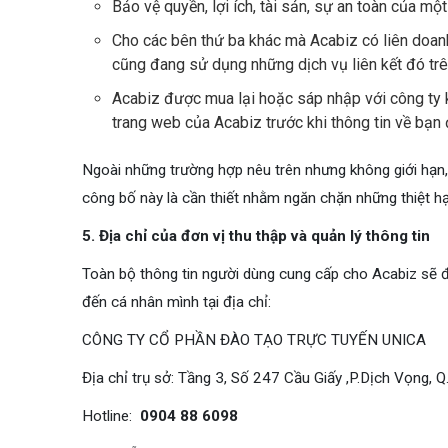
Bảo vệ quyền, lợi ích, tài sản, sự an toàn của một
Cho các bên thứ ba khác mà Acabiz có liên doanh
cũng đang sử dụng những dịch vụ liên kết đó t
Acabiz được mua lại hoặc sáp nhập với công ty 
trang web của Acabiz trước khi thông tin về bạn
Ngoài những trường hợp nêu trên nhưng không giới hạn,
công bố này là cần thiết nhằm ngăn chặn những thiệt hạ
5. Địa chỉ của đơn vị thu thập và quản lý thông tin
Toàn bộ thông tin người dùng cung cấp cho Acabiz sẽ đư
đến cá nhân mình tại địa chỉ:
CÔNG TY CỔ PHẦN ĐÀO TẠO TRỰC TUYẾN UNICA
Địa chỉ trụ sở: Tầng 3, Số 247 Cầu Giấy ,P.Dịch Vọng, Q
Hotline:
0904 88 6098