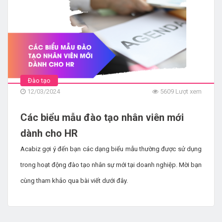
1629 Lượt xem
L&D cuối năm cần làm những công việc
gì? (Phần 2)
1975 Lượt xem
Những điều cần làm để loại bỏ cái tôi
Đào tạo
khi ra quyết định
12/03/2024
5609 Lượt xem
4665 Lượt xem
Các biểu mẫu đào tạo nhân viên mới
dành cho HR
LÀM THẾ NÀO ĐỂ KHUYẾN KHÍCH
QUYỀN TỰ CHỦ CỦA NHÂN VIÊN
Acabiz gợi ý đến bạn các dạng biểu mẫu thường được sử dụng
4336 Lượt xem
trong hoạt động đào tạo nhân sự mới tại doanh nghiệp. Mời bạn
cùng tham khảo qua bài viết dưới đây.
Ứng dụng của xây dựng khung năng lực
trong doanh nghiệp
4472 Lượt xem