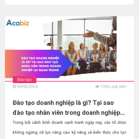
từng bối cảnh cụ thể. Bài viết này, Acabiz đã tổng hợp cũng như
đặt vào bối cảnh cụ thể để giúp mọi người tránh bị hiểu sai và
dễ dàng phân biệt.
Đào tạo
09/03/2024
1763 Lượt xem
Đào tạo doanh nghiệp là gì? Tại sao
đào tạo nhân viên trong doanh nghiệp
lại quan trọng?
Trong bối cảnh kinh doanh cạnh tranh ngày nay, các tổ chức
không ngừng nỗ lực nâng cao kỹ năng và kiến ​​thức cho lực