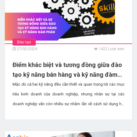
Đào tạo
27/02/2024
1422 Lượt xem
Điểm khác biệt và tương đồng giữa đào
tạo kỹ năng bán hàng và kỹ năng đàm
phán
Mặc dù cả hai kỹ năng đều cần thiết và quan trọng tới các mục
tiêu kinh doanh của doanh nghiệp, nhưng nhân sự tại các
doanh nghiệp vẫn còn nhiều sự nhầm lẫn về cách sử dụng hai
loại kỹ năng này vào công việc của mình. Và nhiệm vụ của bộ
phận L&D là đào tạo cho họ kiến thức về 2 kỹ năng này để họ có
thể ứng dụng vào đúng mục đích và ngữ cảnh trong môi trường