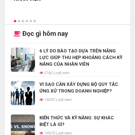
Đọc gì hôm nay
6 LÝ DO ĐÀO TẠO DỰA TRÊN NĂNG
LỰC GIÚP THU HẸP KHOẢNG CÁCH KỸ
NĂNG CỦA NHÂN VIÊN
2162 Lượt xem
VÌ SAO CẦN XÂY DỰNG BỘ QUY TẮC
ỨNG XỬ TRONG DOANH NGHIỆP?
15297 Lượt xem
KIẾN THỨC VÀ KỸ NĂNG: SỰ KHÁC
BIỆT LÀ GÌ?
14575 Lượt xem