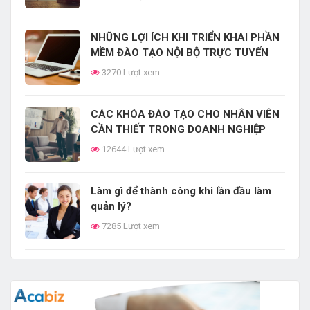
NHỮNG LỢI ÍCH KHI TRIỂN KHAI PHẦN
MỀM ĐÀO TẠO NỘI BỘ TRỰC TUYẾN
3270 Lượt xem
CÁC KHÓA ĐÀO TẠO CHO NHÂN VIÊN
CẦN THIẾT TRONG DOANH NGHIỆP
12644 Lượt xem
Làm gì để thành công khi lần đầu làm
quản lý?
7285 Lượt xem
LỢI ÍCH CỦA PHẦN MỀM ĐÀO TẠO
NHÂN SỰ CHO DOANH NGHIỆP TRONG
THỜI ĐẠI 4.0