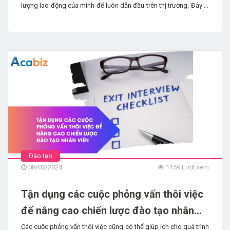
lượng lao động của mình để luôn dẫn đầu trên thị trường. Đây là
nơi các chương trình đào tạo của công ty phát huy tác dụng.
Đào tạo doanh nghiệp đề cập đến các sáng kiến ​​học tập có
cấu trúc được các công ty thực hiện nhằm nâng cao năng lực
chuyên môn của nhân viên và giải quyết các nhu cầu kinh doanh
cụ thể. Trong bài viết này, chúng ta sẽ đi sâu vào tầm quan trọng
của các chương trình đào tạo doanh nghiệp và khám phá lý do
tại sao chúng lại quan trọng đối với sự phát triển và thành công
của cả nhân viên và tổ chức.
Đào tạo
08/03/2024
1159 Lượt xem
Tận dụng các cuộc phỏng vấn thôi việc
để nâng cao chiến lược đào tạo nhân
viên
Các cuộc phỏng vấn thôi việc cũng có thể giúp ích cho quá trình