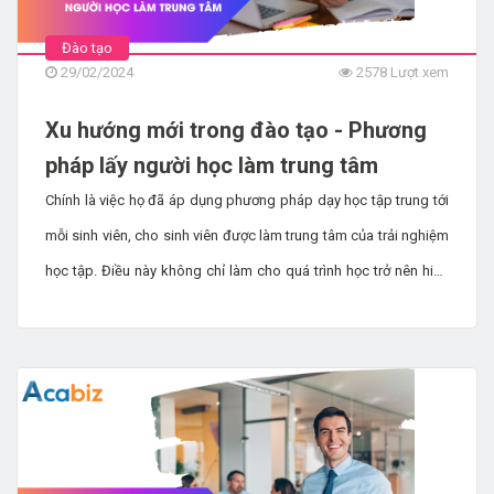
Đào tạo
29/02/2024
2578 Lượt xem
Xu hướng mới trong đào tạo - Phương
pháp lấy người học làm trung tâm
Chính là việc họ đã áp dụng phương pháp dạy học tập trung tới
mỗi sinh viên, cho sinh viên được làm trung tâm của trải nghiệm
học tập. Điều này không chỉ làm cho quá trình học trở nên hiệu
quả, linh hoạt hơn mà còn tạo ra sự hứng thú trong học tập.
Bằng cách này, họ vừa có thể truyền đạt kiến thức mà còn khơi
dậy được tiềm năng cá nhân, đồng thời khuyến khích sự tham
gia tích cực vào quá trình học tập của sinh viên. Cùng tìm hiểu
phương pháp học tập lấy người học làm trung tâm qua bài viết
dưới đây.