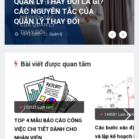
QUẢN LÝ THAY ĐỔI LÀ GÌ?
CÁC NGUYÊN TẮC CỦA
QUẢN LÝ THAY ĐỔI
10-12-2025
Quản lý
Bài viết được quan tâm
232527 Lượt xem
144581 Lượt xem
TOP 4 MẪU BÁO CÁO CÔNG
Các bước xác địn
VIỆC CHI TIẾT DÀNH CHO
và lập kế hoạch h
NHÂN VIÊN