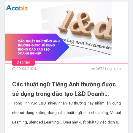
Giải đáp thắc mắc: Chọn nhân viên
“tâm” hay “tài”?
11978 Lượt xem
Đào tạo
09/03/2024
2672 Lượt xem
Các thuật ngữ Tiếng Anh thường được
sử dụng trong đào tạo L&D Doanh
nghiệp
Trong lĩnh vực L&D, nhiều nhân sự thường hay nhầm lẫn cũng
như sử dụng không đúng các thuật ngữ như eLearning, Virtual
Learning, Blended Learning,… Điều này xuất phát từ việc dịch sai
nghĩa từ Tiếng Anh sang Tiếng Việt khi chưa xem xét nó trong