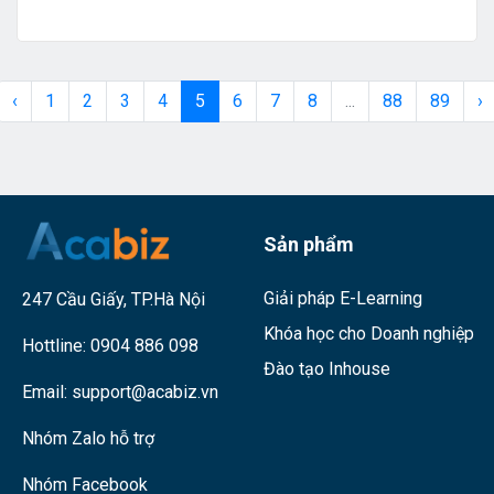
bài toán về chi phí, hiệu suất, nó còn là thước đo cho sự cập
nhật và đổi mới trong hoạt động đào tạo của doanh nghiệp.
Cùng Acabiz tìm hiểu top 5 lợi ích đặc biệt mà quy trình số hóa
‹
1
2
3
4
5
6
7
8
...
88
89
›
bài giảng mang lại cho doanh nghiệp là gì qua bài viết dưới đây.
Sản phẩm
Giải pháp E-Learning
247 Cầu Giấy, TP.Hà Nội
Khóa học cho Doanh nghiệp
Hottline:
0904 886 098
Đào tạo Inhouse
Email:
support@acabiz.vn
Nhóm Zalo hỗ trợ
Nhóm Facebook