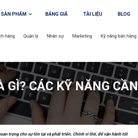
SẢN PHẨM
BẢNG GIÁ
TÀI LIỆU
BLOG
ch hàng
Quản lý
Nhân sự
Marketing
Kỹ năng bán hàng
À GÌ? CÁC KỸ NĂNG CẦN
uan trọng cho sự tồn tại và phát triển. Chính vì thế, để vận hành tốt