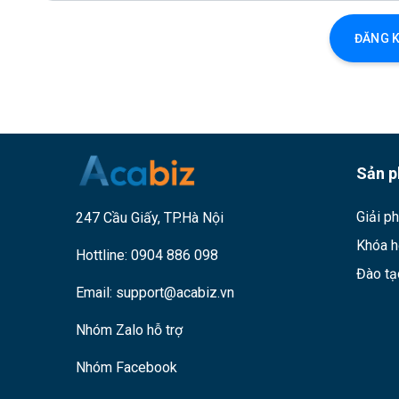
ĐĂNG K
Sản 
Giải p
247 Cầu Giấy, TP.Hà Nội
Khóa h
Hottline:
0904 886 098
Đào tạ
Email:
support@acabiz.vn
Nhóm Zalo hỗ trợ
Nhóm Facebook