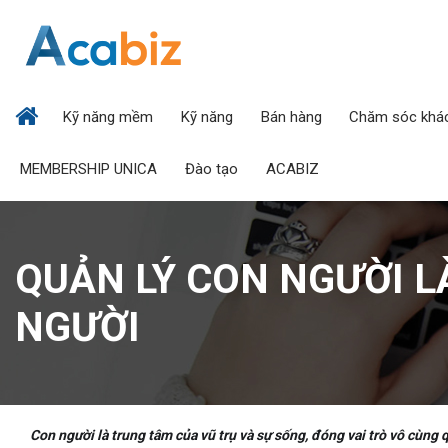
Kỹ năng mềm
Kỹ năng
Bán hàng
Chăm sóc khá
MEMBERSHIP UNICA
Đào tạo
ACABIZ
QUẢN LÝ CON NGƯỜI L
NGƯỜI
Con người là trung tâm của vũ trụ và sự sống, đóng vai trò vô cùng q