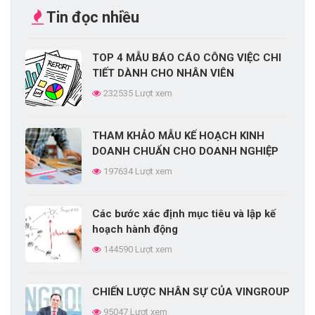
Tin đọc nhiều
TOP 4 MẪU BÁO CÁO CÔNG VIỆC CHI
TIẾT DÀNH CHO NHÂN VIÊN
232535 Lượt xem
THAM KHẢO MẪU KẾ HOẠCH KINH
DOANH CHUẨN CHO DOANH NGHIỆP
197634 Lượt xem
Các bước xác định mục tiêu và lập kế
hoạch hành động
144590 Lượt xem
CHIẾN LƯỢC NHÂN SỰ CỦA VINGROUP
95047 Lượt xem