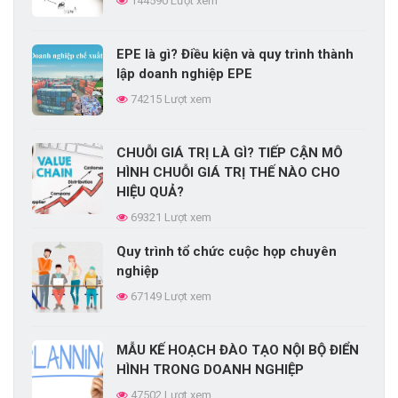
144590 Lượt xem
74215 Lượt xem
EPE là gì? Điều kiện và quy trình thành
CHUỖI GIÁ TRỊ LÀ GÌ? TIẾP CẬN MÔ
lập doanh nghiệp EPE
HÌNH CHUỖI GIÁ TRỊ THẾ NÀO CHO
74215 Lượt xem
HIỆU QUẢ?
69321 Lượt xem
CHUỖI GIÁ TRỊ LÀ GÌ? TIẾP CẬN MÔ
Xây dựng kế hoạch đào tạo nhân viên
HÌNH CHUỖI GIÁ TRỊ THẾ NÀO CHO
trong doanh nghiệp
HIỆU QUẢ?
68413 Lượt xem
69321 Lượt xem
Quy trình tổ chức cuộc họp chuyên
Quy trình tổ chức cuộc họp chuyên
nghiệp
nghiệp
67149 Lượt xem
67149 Lượt xem
MẪU KẾ HOẠCH ĐÀO TẠO NỘI BỘ ĐIỂN
ĐƯỜNG CONG LÃNG QUÊN
HÌNH TRONG DOANH NGHIỆP
EBBINGHAUS LÀ GÌ?
47502 Lượt xem