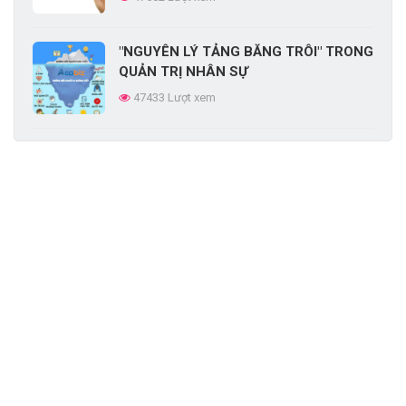
66589 Lượt xem
"NGUYÊN LÝ TẢNG BĂNG TRÔI" TRONG
QUẢN TRỊ NHÂN SỰ
47433 Lượt xem
Học hỏi cách xây dựng văn hóa doanh
nghiệp Vinamilk
46985 Lượt xem
THAM KHẢO 10 MẪU ĐÁNH GIÁ NHÂN
VIÊN MỚI NHẤT DÀNH CHO NHÀ QUẢN
LÝ
45906 Lượt xem
Cách động viên nhân viên theo thuyết
nhu cầu của Maslow
45292 Lượt xem