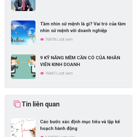
Tầm nhìn sứ mệnh là gì? Vai trò của tầm
nhìn sứ mệnh với doanh nghiệp
76878 Lượt xem
9 KỸ NĂNG MỀM CẦN CÓ CỦA NHÂN
VIÊN KINH DOANH
76847 Lượt xem
CHIẾN LƯỢC PHÁT TRIỂN SẢN PHẨM
LÀ GÌ?
Tin liên quan
74409 Lượt xem
Các bước xác định mục tiêu và lập kế
EPE là gì? Điều kiện và quy trình thành
hoạch hành động
lập doanh nghiệp EPE