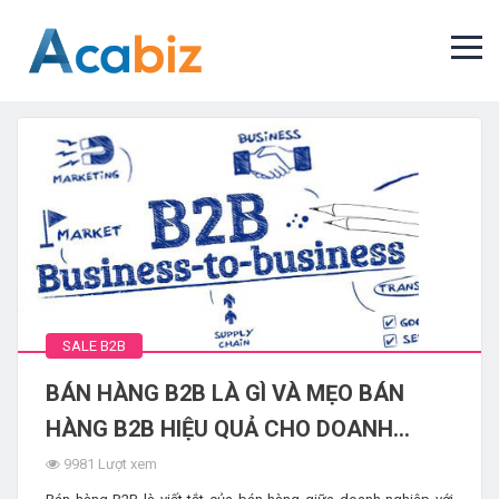
SALE B2B
BÁN HÀNG B2B LÀ GÌ VÀ MẸO BÁN
HÀNG B2B HIỆU QUẢ CHO DOANH
NGHIỆP
9981 Lượt xem