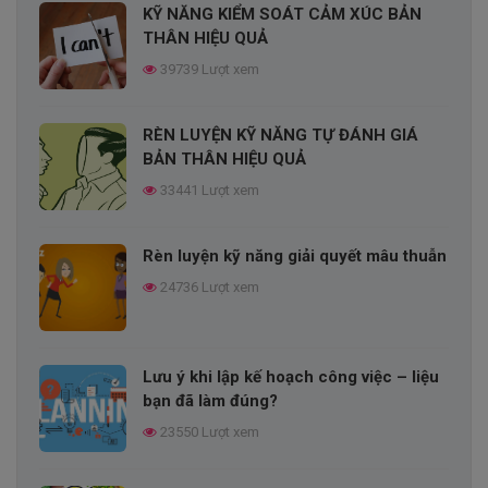
KỸ NĂNG KIỂM SOÁT CẢM XÚC BẢN
CHUỖI GIÁ TRỊ LÀ GÌ? TIẾP CẬN MÔ
THÂN HIỆU QUẢ
HÌNH CHUỖI GIÁ TRỊ THẾ NÀO CHO
39739 Lượt xem
HIỆU QUẢ?
69322 Lượt xem
RÈN LUYỆN KỸ NĂNG TỰ ĐÁNH GIÁ
Xây dựng kế hoạch đào tạo nhân viên
BẢN THÂN HIỆU QUẢ
trong doanh nghiệp
33441 Lượt xem
68415 Lượt xem
Rèn luyện kỹ năng giải quyết mâu thuẫn
Quy trình tổ chức cuộc họp chuyên
24736 Lượt xem
nghiệp
67150 Lượt xem
Lưu ý khi lập kế hoạch công việc – liệu
ĐƯỜNG CONG LÃNG QUÊN
bạn đã làm đúng?
EBBINGHAUS LÀ GÌ?
23550 Lượt xem
66591 Lượt xem