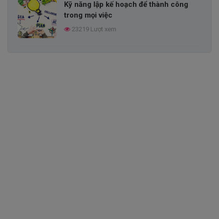
Kỹ năng lập kế hoạch để thành công
trong mọi việc
23219 Lượt xem
Phương pháp phát triển kỹ năng làm
việc nhóm
19476 Lượt xem
LÀM THẾ NÀO ĐỂ DUY TRÌ CÁC MỐI
QUAN HỆ TRONG CÔNG VIỆC HIỆU
QUẢ?
16406 Lượt xem
Nguyên tắc làm việc nhóm hiệu quả
trong doanh nghiệp
12942 Lượt xem