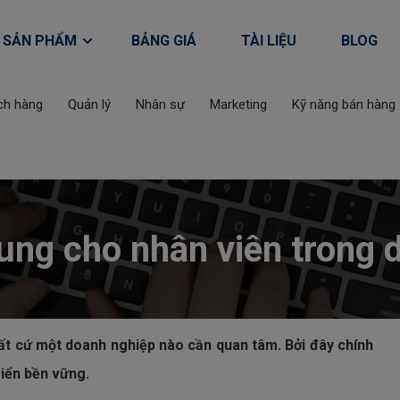
SẢN PHẨM
BẢNG GIÁ
TÀI LIỆU
BLOG
ch hàng
Quản lý
Nhân sự
Marketing
Kỹ năng bán hàng
ng cho nhân viên trong 
Tư vấn giải pháp đào tạo 
Acabiz
t cứ một doanh nghiệp nào cần quan tâm. Bởi đây chính
riển bền vững.