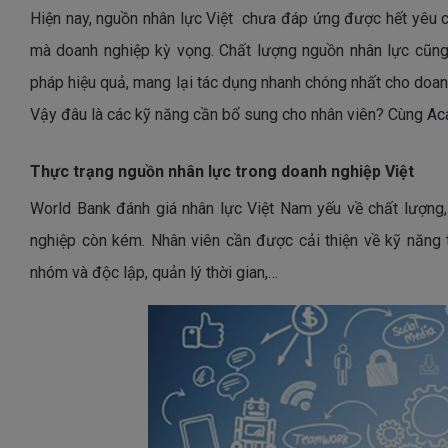
Hiện nay, nguồn nhân lực Việt chưa đáp ứng được hết yêu cầ
mà doanh nghiệp kỳ vọng. Chất lượng nguồn nhân lực cũng 
pháp hiệu quả, mang lại tác dụng nhanh chóng nhất cho doanh 
Vậy đâu là các kỹ năng cần bổ sung cho nhân viên? Cùng
Ac
Thực trạng nguồn nhân lực trong doanh nghiệp Việt
World Bank đánh giá nhân lực Việt Nam yếu về chất lượng,
ACABIZ - BIẾN
nghiệp còn kém. Nhân viên cần được cải thiện về kỹ năng t
nhóm và độc lập, quản lý thời gian,…
Giúp doanh nghiệp đào 
được tuyển chọn từ các 
cắt giảm những chi phí đ
chức đào tạo, tối ưu ho