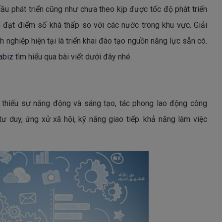
u phát triển cũng như chưa theo kịp được tốc độ phát triển
đạt điểm số khá thấp so với các nước trong khu vực. Giải
nghiệp hiện tại là triển khai đào tạo nguồn năng lực sẵn có.
NHẬN EBOOK 
abiz
tìm hiểu qua bài viết dưới đây nhé.
 thiếu sự năng động và sáng tạo, tác phong lao động công
 ĐÀO TẠO THÀNH LỢI THẾ CẠNH TRANH VỮNG MẠNH CHO D
ư duy, ứng xử xã hội, kỹ năng giao tiếp. khả năng làm việc
tạo, nâng cao kiến thức và kĩ năng của các phòng ban thông q
chuyên gia hàng đầu trên mọi lĩnh vực. Bên cạnh đó dễ dàng theo
ào tạo không cần thiết. Với Acabiz, doanh nghiệp có thể tiết kiệm
á hoạt động đào tạo và nâng cao hiệu quả đào tạo.