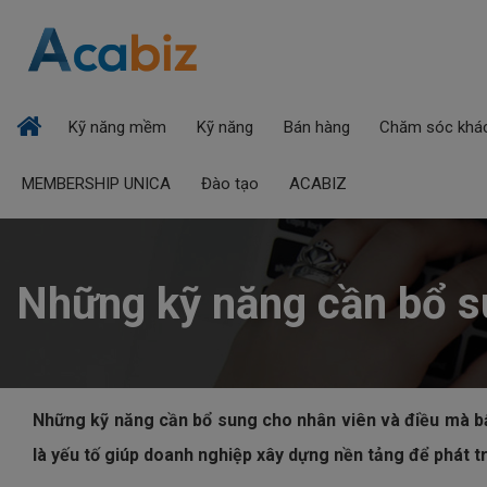
Kỹ năng mềm
Kỹ năng
Bán hàng
Chăm sóc khá
MEMBERSHIP UNICA
Đào tạo
ACABIZ
Những kỹ năng cần bổ su
Những kỹ năng cần bổ sung cho nhân viên và điều mà bấ
là yếu tố giúp doanh nghiệp xây dựng nền tảng để phát t