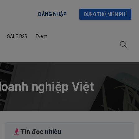
ĐĂNG NHẬP
DÙNG THỬ MIỄN PHÍ
SALE B2B
Event
×
doanh nghiệp Việt
nhân sự trực tuyến
Tin đọc
nhiều