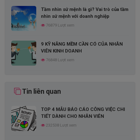
Tầm nhìn sứ mệnh là gì? Vai trò của tầm
nhìn sứ mệnh với doanh nghiệp
76879 Lượt xem
9 KỸ NĂNG MỀM CẦN CÓ CỦA NHÂN
VIÊN KINH DOANH
76848 Lượt xem
CHIẾN LƯỢC PHÁT TRIỂN SẢN PHẨM
LÀ GÌ?
Tin liên quan
74412 Lượt xem
TOP 4 MẪU BÁO CÁO CÔNG VIỆC CHI
EPE là gì? Điều kiện và quy trình thành
TIẾT DÀNH CHO NHÂN VIÊN
lập doanh nghiệp EPE
232538 Lượt xem
74217 Lượt xem