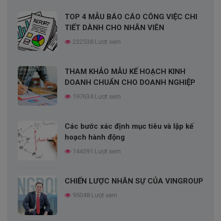
TOP 4 MẪU BÁO CÁO CÔNG VIỆC CHI
TIẾT DÀNH CHO NHÂN VIÊN
232538 Lượt xem
NGAY
THAM KHẢO MẪU KẾ HOẠCH KINH
DOANH CHUẨN CHO DOANH NGHIỆP
197634 Lượt xem
OANH NGHIỆP!
Các bước xác định mục tiêu và lập kế
hoạch hành động
ua hệ thống bài giảng
144591 Lượt xem
 dõi, quản lý đào tạo,
 lên tới 70% chi phí tổ
CHIẾN LƯỢC NHÂN SỰ CỦA VINGROUP
95048 Lượt xem