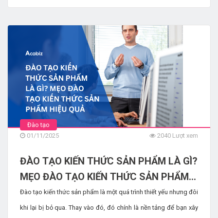
cho đội ngũ của bạn bước vào thế giới mới này, bạn cần tập
trung vào các kỹ năng cụ thể, thiết thực để làm chủ AI, giúp lực
lượng lao động của bạn mạnh mẽ và có khả năng cạnh tranh.
Đào tạo
01/11/2025
2040 Lượt xem
ĐÀO TẠO KIẾN THỨC SẢN PHẨM LÀ GÌ?
MẸO ĐÀO TẠO KIẾN THỨC SẢN PHẨM
HIỆU QUẢ
Đào tạo kiến ​​thức sản phẩm là một quá trình thiết yếu nhưng đôi
khi lại bị bỏ qua. Thay vào đó, đó chính là nền tảng để bạn xây