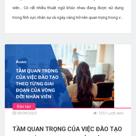
viên… Có rất nhiều thuật ngữ khác nhau đang được sử dụng
trong lĩnh vực nhân sự và ngày càng trở nên quan trọng trong vài
năm qua. Tất cả đều hứa hẹn sẽ giúp doanh nghiệp cải thiện
việc quản lý lực lượng lao động và ngăn ngừa tình trạng nhân
viên nghỉ việc .
Đào tạo
09/09/2025
1351 Lượt xem
TẦM QUAN TRỌNG CỦA VIỆC ĐÀO TẠO