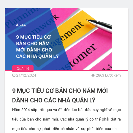
họ có tư duy phát triển, chỉ 45% cho rằng ban lãnh đạo của
công ty thể hiện tư duy này một cách nhất quán. Thực tế, 24%
nhân viên cho biết lãnh đạo của họ hiếm khi hoặc không bao
giờ thể hiện tư duy phát triển. Sự chênh lệch này giữa lãnh đạo
và nhân viên nhấn mạnh tầm quan trọng của việc nuôi dưỡng tư
duy phát triển ở mọi cấp độ trong tổ chức. Hãy cũng khám phá
tư duy phát triển là gì và cách phát triển nó trong công việc.
Quản lý
21/12/2024
2863 Lượt xem
9 MỤC TIÊU CƠ BẢN CHO NĂM MỚI
DÀNH CHO CÁC NHÀ QUẢN LÝ
Năm 2024 sắp trôi qua và đã đến lúc bắt đầu suy nghĩ về mục
tiêu của bạn cho năm mới. Các nhà quản lý có thể phải đặt ra
mục tiêu cho sự phát triển cá nhân và sự phát triển của nhân