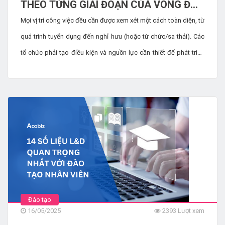
THEO TỪNG GIAI ĐOẠN CỦA VÒNG ĐỜI
NHÂN VIÊN
Mọi vị trí công việc đều cần được xem xét một cách toàn diện, từ
quá trình tuyển dụng đến nghỉ hưu (hoặc từ chức/sa thải). Các
tổ chức phải tạo điều kiện và nguồn lực cần thiết để phát triển
kiến ​​thức, kỹ năng và năng lực của nhân viên trong từng bước.
Quan điểm này giúp các tổ chức tạo điều kiện cho nhân viên
thành công, đồng thời mang lại lợi ích bổ sung là cải thiện khả
năng giữ chân và gắn kết nhân viên.
Đào tạo
16/05/2025
2393 Lượt xem