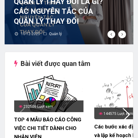
QUẢN LÝ THAY ĐỔI LÀ GÌ?
CÁC NGUYÊN TẮC CỦA
QUẢN LÝ THAY ĐỔI
10-12-2025
Quản lý
Bài viết được quan tâm
232506 Lượt xem
144575 Lượt xem
TOP 4 MẪU BÁO CÁO CÔNG
Các bước xác địn
VIỆC CHI TIẾT DÀNH CHO
và lập kế hoạch h
NHÂN VIÊN