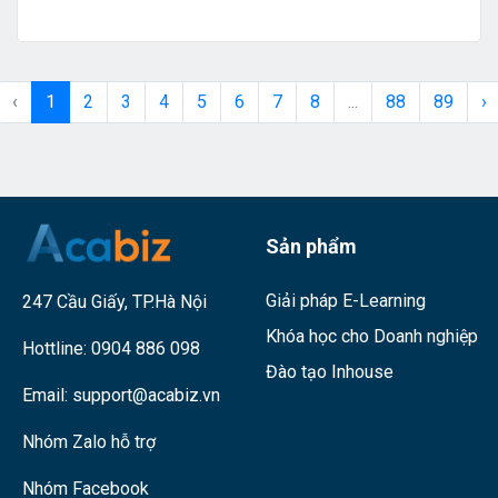
viên. Bạn đã sẵn sàng nỗ lực và xác định mong muốn và nguyện
vọng của mình cho năm 2025 chưa?
‹
1
2
3
4
5
6
7
8
...
88
89
›
Sản phẩm
Giải pháp E-Learning
247 Cầu Giấy, TP.Hà Nội
Khóa học cho Doanh nghiệp
Hottline:
0904 886 098
Đào tạo Inhouse
Email:
support@acabiz.vn
Nhóm Zalo hỗ trợ
Nhóm Facebook