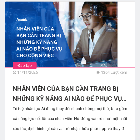
[TẢI MIỄN PHÍ] SỔ TAY HƯỚNG DẪN
LẬP KẾ HOẠCH ĐÀO TẠO CHO DOANH
NGHIỆP
2807 Lượt xem
Đào tạo
14/11/2025
1364 Lượt xem
NHÂN VIÊN CỦA BẠN CẦN TRANG BỊ
NHỮNG KỸ NĂNG AI NÀO ĐỂ PHỤC VỤ
CHO CÔNG VIỆC
Trí tuệ nhân tạo Ai đang thay đổi nhanh chóng mọi thứ, bao gồm
cả năng lực cốt lõi của nhân viên. Nó đóng vai trò như một chất
xúc tác, định hình lại các vai trò nhận thức phức tạp và thay đổi
hoàn toàn định nghĩa về công việc có giá trị cao. Để chuẩn bị