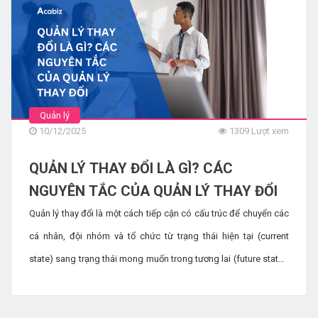
TẠO CHƯƠNG TRÌNH CỐ VẤN TẠI NƠI
LÀM VIỆC: BẠN CẦN CÁC BƯỚC VÀ
MẸO CHÍNH NÀO?
3848 Lượt xem
TẦM QUAN TRỌNG CỦA VIỆC ĐÀO TẠO
Quản lý
DỰA TRÊN NĂNG LỰC TRONG PHÁT
10/12/2025
1309 Lượt xem
TRIỂN KỸ NĂNG NHÂN VIÊN
QUẢN LÝ THAY ĐỔI LÀ GÌ? CÁC
4155 Lượt xem
NGUYÊN TẮC CỦA QUẢN LÝ THAY ĐỔI
8 KHUYẾN NGHỊ VỀ QUẢN LÝ GEN Z TẠI
NƠI LÀM VIỆC
Quản lý thay đổi là một cách tiếp cận có cấu trúc để chuyển các
11783 Lượt xem
cá nhân, đội nhóm và tổ chức từ trạng thái hiện tại (current
state) sang trạng thái mong muốn trong tương lai (future state),
ĐÀO TẠO DO NGƯỜI HƯỚNG DẪN LÀ
đảm bảo rằng các kết quả kinh doanh được mong đợi từ sự
GÌ?
thay đổi đó được thực hiện một cách hiệu quả.
5081 Lượt xem