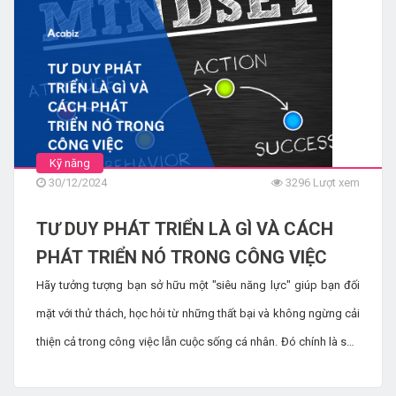
trọng khác cho năm sắp tới. Trong bài viết này, chúng tôi sẽ
thảo luận về đánh giá hàng năm là gì, các mẹo để chuẩn bị cho
việc đánh giá và cách thực hiện quy trình này.
Kỹ năng
30/12/2024
3296 Lượt xem
TƯ DUY PHÁT TRIỂN LÀ GÌ VÀ CÁCH
PHÁT TRIỂN NÓ TRONG CÔNG VIỆC
Hãy tưởng tượng bạn sở hữu một "siêu năng lực" giúp bạn đối
mặt với thử thách, học hỏi từ những thất bại và không ngừng cải
thiện cả trong công việc lẫn cuộc sống cá nhân. Đó chính là sức
mạnh của "tư duy phát triển". Trong khi 87% nhân viên tin rằng