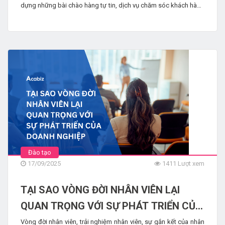
dựng những bài chào hàng tự tin, dịch vụ chăm sóc khách hàng
chu đáo và cuối cùng là cách bạn đảm bảo thành công cho sản
phẩm của mình trên thị trường.
Đào tạo
17/09/2025
1411 Lượt xem
TẠI SAO VÒNG ĐỜI NHÂN VIÊN LẠI
QUAN TRỌNG VỚI SỰ PHÁT TRIỂN CỦA
DOANH NGHIỆP
Vòng đời nhân viên, trải nghiệm nhân viên, sự gắn kết của nhân