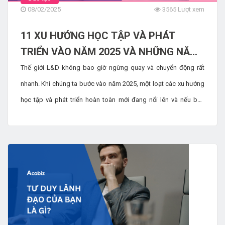
08/02/2025
3565 Lượt xem
11 XU HƯỚNG HỌC TẬP VÀ PHÁT
TRIỂN VÀO NĂM 2025 VÀ NHỮNG NĂM
TIẾP THEO
Thế giới L&D không bao giờ ngừng quay và chuyển động rất
nhanh. Khi chúng ta bước vào năm 2025, một loạt các xu hướng
học tập và phát triển hoàn toàn mới đang nổi lên và nếu bạn
muốn duy trì kỹ năng cho nhóm của mình và tổ chức của mình
phát triển, bạn cần phải luôn sẵn sàng. Trong các bài viết này,
hãy cùng tìm hiểu về việc học tập được cá nhân hóa, sự tiếp xúc
của con người và sự trỗi dậy của AI trong học tập và phát triển.