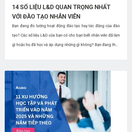
14 SỐ LIỆU L&D QUAN TRỌNG NHẤT
VỚI ĐÀO TẠO NHÂN VIÊN
Bạn đang đo lường hoạt động đào tạo hay tác động của đào
tạo? Các số liệu L&D của bạn có cho bạn biết nhân viên đã làm
gì hoặc họ đã học và áp dụng những gì không? Bạn đang theo
dõi dữ liệu vì mục đích đó hay để thúc đẩy kết quả kinh doanh
thực sự? Trong bài viết này, chúng ta sẽ khám phá 14 chỉ số
L&D quan trọng đối với việc đào tạo nhân viên, giúp bạn hiểu rõ
hơn và tập trung vào những gì thực sự thúc đẩy thành công.
Đào tạo