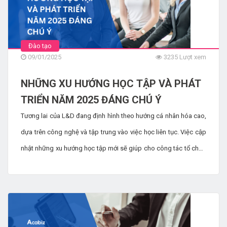
Đào tạo
09/01/2025
3235 Lượt xem
NHỮNG XU HƯỚNG HỌC TẬP VÀ PHÁT
TRIỂN NĂM 2025 ĐÁNG CHÚ Ý
Tương lai của L&D đang định hình theo hướng cá nhân hóa cao,
dựa trên công nghệ và tập trung vào việc học liên tục. Việc cập
nhật những xu hướng học tập mới sẽ giúp cho công tác tổ chức
đào tạo hiệu quả hơn. Hãy cùng đọc bài viết này để tìm hiểu
trong năm 2025, những xu hướng đào tạo nào đang lên ngôi.