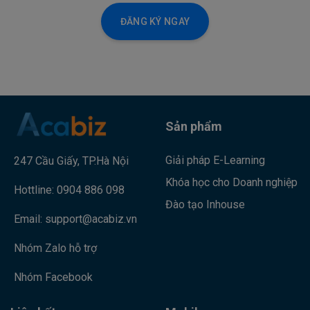
VÀ PHÁT TRIỂN LÀ GÌ?
ĐĂNG KÝ NGAY
14809 Lượt xem
KHÓ KHĂN TRONG CÔNG TÁC ĐÀO
TẠO VÀ CÁCH KHẮC PHỤC
14031 Lượt xem
Sản phẩm
Giải pháp E-Learning
247 Cầu Giấy, TP.Hà Nội
Khóa học cho Doanh nghiệp
Hottline:
0904 886 098
Đào tạo Inhouse
Email:
support@acabiz.vn
Nhóm Zalo hỗ trợ
Nhóm Facebook