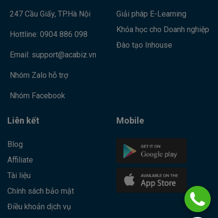
Giải pháp E-Learning
247 Cầu Giấy, TP.Hà Nội
Khóa học cho Doanh nghiệp
Hottline:
0904 886 098
Đào tạo Inhouse
Email:
support@acabiz.vn
Nhóm Zalo hỗ trợ
Nhóm Facebook
Liên kết
Mobile
Blog
Affiliate
Tài liệu
Chính sách bảo mật
Điều khoản dịch vụ