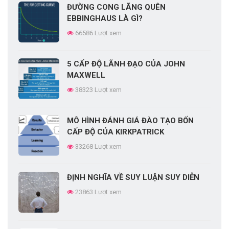
ĐƯỜNG CONG LÃNG QUÊN
EPE là gì? Điều kiện và quy trình thành
EBBINGHAUS LÀ GÌ?
lập doanh nghiệp EPE
66586 Lượt xem
74211 Lượt xem
5 CẤP ĐỘ LÃNH ĐẠO CỦA JOHN
CHUỖI GIÁ TRỊ LÀ GÌ? TIẾP CẬN MÔ
MAXWELL
HÌNH CHUỖI GIÁ TRỊ THẾ NÀO CHO
38323 Lượt xem
HIỆU QUẢ?
69318 Lượt xem
MÔ HÌNH ĐÁNH GIÁ ĐÀO TẠO BỐN
Xây dựng kế hoạch đào tạo nhân viên
CẤP ĐỘ CỦA KIRKPATRICK
trong doanh nghiệp
33268 Lượt xem
68413 Lượt xem
ĐỊNH NGHĨA VỀ SUY LUẬN SUY DIỄN
Quy trình tổ chức cuộc họp chuyên
23863 Lượt xem
nghiệp
67149 Lượt xem