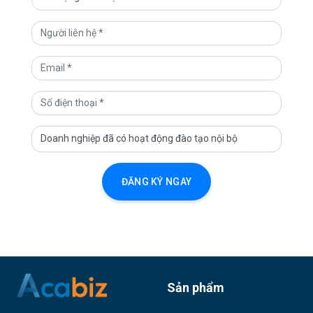
HUẤN LUYỆN LÀ GÌ?
16360 Lượt xem
CÁCH THIẾT KẾ CHƯƠNG TRÌNH KHEN
THƯỞNG VÀ CÔNG NHẬN NHÂN VIÊN
15055 Lượt xem
MÔ HÌNH 70:20:10 TRONG ĐÀO TẠO
VÀ PHÁT TRIỂN LÀ GÌ?
ĐĂNG KÝ NGAY
14803 Lượt xem
KHÓ KHĂN TRONG CÔNG TÁC ĐÀO
TẠO VÀ CÁCH KHẮC PHỤC
14026 Lượt xem
Sản phẩm