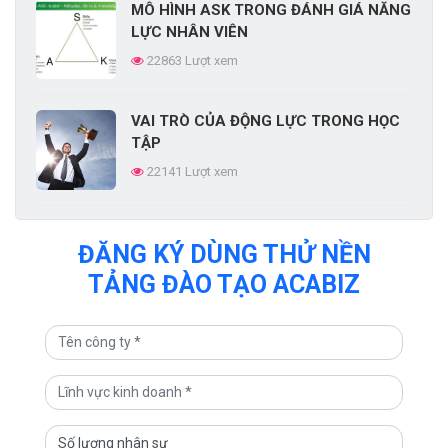
MÔ HÌNH ASK TRONG ĐÁNH GIÁ NĂNG
ĐƯỜNG CONG LÃNG QUÊN
LỰC NHÂN VIÊN
EBBINGHAUS LÀ GÌ?
22863 Lượt xem
66586 Lượt xem
VAI TRÒ CỦA ĐỘNG LỰC TRONG HỌC
TẬP
22141 Lượt xem
10 TƯ DUY CỦA MỘT NHÀ LÃNH ĐẠO
ĐĂNG KÝ DÙNG THỬ NỀN
XUẤT SẮC
TẢNG ĐÀO TẠO ACABIZ
19010 Lượt xem
CÁCH TẠO PHIẾU KHẢO SÁT NHU CẦU
ĐÀO TẠO CỦA NHÂN VIÊN
17308 Lượt xem