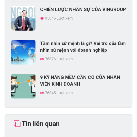
CHIẾN LƯỢC NHÂN SỰ CỦA VINGROUP
95046 Lượt xem
Tầm nhìn sứ mệnh là gì? Vai trò của tầm
nhìn sứ mệnh với doanh nghiệp
76876 Lượt xem
9 KỸ NĂNG MỀM CẦN CÓ CỦA NHÂN
VIÊN KINH DOANH
76845 Lượt xem
CHIẾN LƯỢC PHÁT TRIỂN SẢN PHẨM
LÀ GÌ?
Tin liên quan
74404 Lượt xem