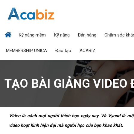
cắt giảm những chi phí đ
chức đào tạo, tối ưu ho
Kỹ năng mềm
Kỹ năng
Bán hàng
Chăm sóc khá
MEMBERSHIP UNICA
Đào tạo
ACABIZ
TẠO BÀI GIẢNG VIDEO
Video là cách mọi người thích học ngày nay. Và Vyond là một
video hoạt hình hiện đại mà người học của bạn khao khát.