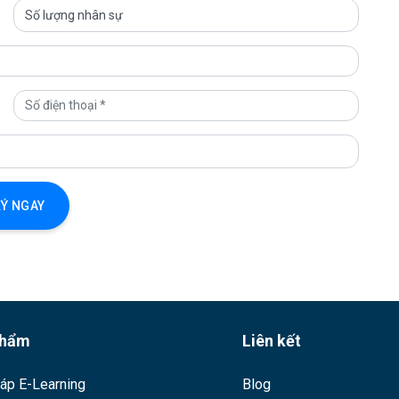
Ý NGAY
phẩm
Liên kết
háp E-Learning
Blog