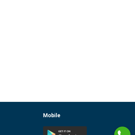
CÁCH THIẾT KẾ CHƯƠNG TRÌNH KHEN
THƯỞNG VÀ CÔNG NHẬN NHÂN VIÊN
15052 Lượt xem
MÔ HÌNH 70:20:10 TRONG ĐÀO TẠO
VÀ PHÁT TRIỂN LÀ GÌ?
14796 Lượt xem
KHÓ KHĂN TRONG CÔNG TÁC ĐÀO
TẠO VÀ CÁCH KHẮC PHỤC
14020 Lượt xem
Mobile