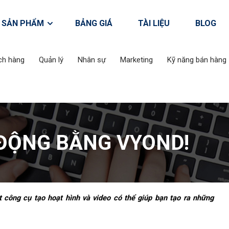
ào tạo không cần thiết. Với Acabiz, doanh nghiệp có thể tiết kiệm
á hoạt động đào tạo và nâng cao hiệu quả đào tạo.
SẢN PHẨM
BẢNG GIÁ
TÀI LIỆU
BLOG
ch hàng
Quản lý
Nhân sự
Marketing
Kỹ năng bán hàng
 ĐỘNG BẰNG VYOND!
 công cụ tạo hoạt hình và video có thể giúp bạn tạo ra những