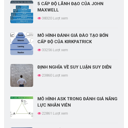
5 CẤP ĐỘ LÃNH ĐẠO CỦA JOHN
CHUỖI GIÁ TRỊ LÀ GÌ? TIẾP CẬN MÔ
MAXWELL
HÌNH CHUỖI GIÁ TRỊ THẾ NÀO CHO
38320 Lượt xem
HIỆU QUẢ?
69313 Lượt xem
MÔ HÌNH ĐÁNH GIÁ ĐÀO TẠO BỐN
Xây dựng kế hoạch đào tạo nhân viên
CẤP ĐỘ CỦA KIRKPATRICK
trong doanh nghiệp
33256 Lượt xem
68408 Lượt xem
ĐỊNH NGHĨA VỀ SUY LUẬN SUY DIỄN
Quy trình tổ chức cuộc họp chuyên
23860 Lượt xem
nghiệp
67144 Lượt xem
MÔ HÌNH ASK TRONG ĐÁNH GIÁ NĂNG
ĐƯỜNG CONG LÃNG QUÊN
LỰC NHÂN VIÊN
EBBINGHAUS LÀ GÌ?
22861 Lượt xem
66548 Lượt xem