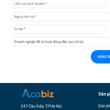
ĐĂNG K
Sản 
Giải p
247 Cầu Giấy, TP.Hà Nội