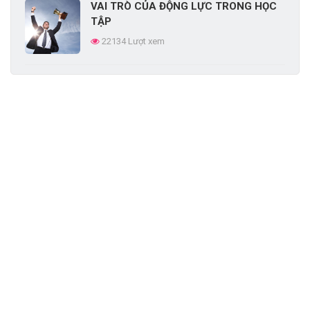
VAI TRÒ CỦA ĐỘNG LỰC TRONG HỌC
TẬP
22134 Lượt xem
10 TƯ DUY CỦA MỘT NHÀ LÃNH ĐẠO
XUẤT SẮC
19008 Lượt xem
CÁCH TẠO PHIẾU KHẢO SÁT NHU CẦU
ĐÀO TẠO CỦA NHÂN VIÊN
17303 Lượt xem
HUẤN LUYỆN LÀ GÌ?
16353 Lượt xem