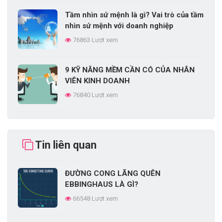
Tầm nhìn sứ mệnh là gì? Vai trò của tầm
nhìn sứ mệnh với doanh nghiệp
76863 Lượt xem
9 KỸ NĂNG MỀM CẦN CÓ CỦA NHÂN
VIÊN KINH DOANH
76840 Lượt xem
CHIẾN LƯỢC PHÁT TRIỂN SẢN PHẨM
LÀ GÌ?
Tin liên quan
74388 Lượt xem
ĐƯỜNG CONG LÃNG QUÊN
EPE là gì? Điều kiện và quy trình thành
EBBINGHAUS LÀ GÌ?
lập doanh nghiệp EPE
66548 Lượt xem
74203 Lượt xem