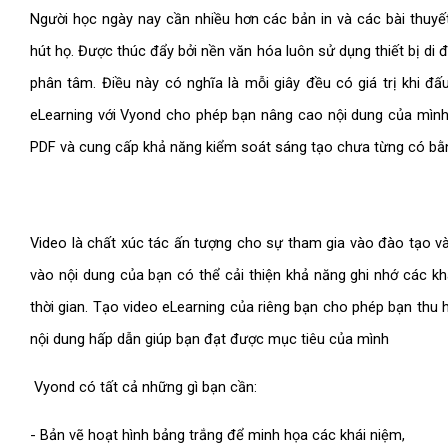
Người học ngày nay cần nhiều hơn các bản in và các bài thuyết
hút họ. Được thúc đẩy bởi nền văn hóa luôn sử dụng thiết bị di đ
phân tâm. Điều này có nghĩa là mỗi giây đều có giá trị khi đấu
eLearning với Vyond cho phép bạn nâng cao nội dung của mình 
PDF và cung cấp khả năng kiểm soát sáng tạo chưa từng có bằn
Video là chất xúc tác ấn tượng cho sự tham gia vào đào tạo và
vào nội dung của bạn có thể cải thiện khả năng ghi nhớ các khá
thời gian. Tạo video eLearning của riêng bạn cho phép bạn thu 
nội dung hấp dẫn giúp bạn đạt được mục tiêu của mình
Vyond có tất cả những gì bạn cần:
- Bản vẽ hoạt hình bảng trắng để minh họa các khái niệm,