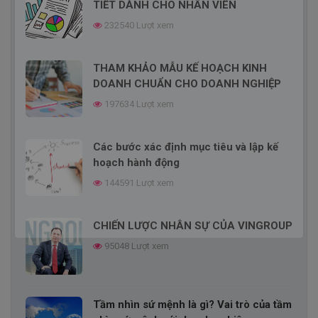
TIẾT DÀNH CHO NHÂN VIÊN
232540 Lượt xem
THAM KHẢO MẪU KẾ HOẠCH KINH
DOANH CHUẨN CHO DOANH NGHIỆP
197634 Lượt xem
Các bước xác định mục tiêu và lập kế
hoạch hành động
144591 Lượt xem
CHIẾN LƯỢC NHÂN SỰ CỦA VINGROUP
95048 Lượt xem
Tầm nhìn sứ mệnh là gì? Vai trò của tầm