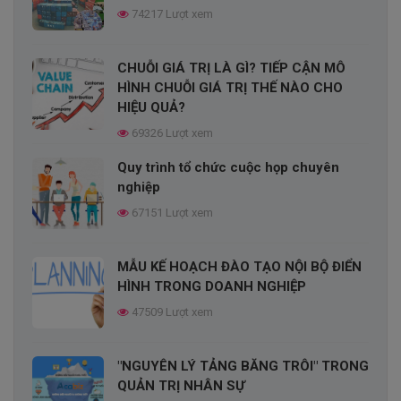
74217 Lượt xem
HIỆU QUẢ?
69326 Lượt xem
CHUỖI GIÁ TRỊ LÀ GÌ? TIẾP CẬN MÔ
Xây dựng kế hoạch đào tạo nhân viên
HÌNH CHUỖI GIÁ TRỊ THẾ NÀO CHO
trong doanh nghiệp
HIỆU QUẢ?
68415 Lượt xem
69326 Lượt xem
Quy trình tổ chức cuộc họp chuyên
Quy trình tổ chức cuộc họp chuyên
nghiệp
nghiệp
67151 Lượt xem
67151 Lượt xem
MẪU KẾ HOẠCH ĐÀO TẠO NỘI BỘ ĐIỂN
ĐƯỜNG CONG LÃNG QUÊN
HÌNH TRONG DOANH NGHIỆP
EBBINGHAUS LÀ GÌ?
47509 Lượt xem
66592 Lượt xem
"NGUYÊN LÝ TẢNG BĂNG TRÔI" TRONG
QUẢN TRỊ NHÂN SỰ