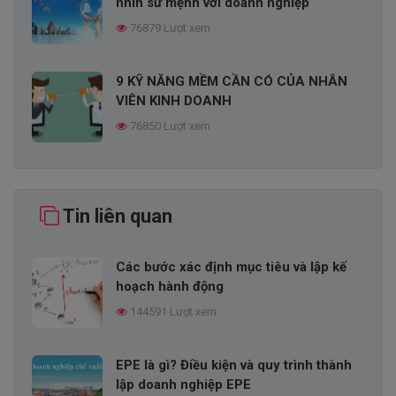
nhìn sứ mệnh với doanh nghiệp
76879 Lượt xem
9 KỸ NĂNG MỀM CẦN CÓ CỦA NHÂN
VIÊN KINH DOANH
76850 Lượt xem
CHIẾN LƯỢC PHÁT TRIỂN SẢN PHẨM
LÀ GÌ?
Tin liên quan
74413 Lượt xem
Các bước xác định mục tiêu và lập kế
EPE là gì? Điều kiện và quy trình thành
hoạch hành động
lập doanh nghiệp EPE
144591 Lượt xem
74217 Lượt xem
EPE là gì? Điều kiện và quy trình thành
CHUỖI GIÁ TRỊ LÀ GÌ? TIẾP CẬN MÔ
lập doanh nghiệp EPE
HÌNH CHUỖI GIÁ TRỊ THẾ NÀO CHO