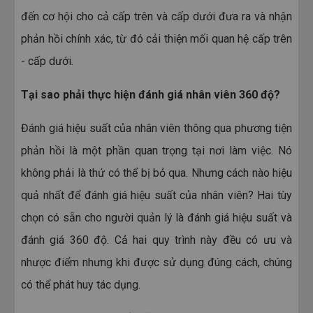
đến cơ hội cho cả cấp trên và cấp dưới đưa ra và nhận
phản hồi chính xác, từ đó cải thiện mối quan hệ cấp trên
- cấp dưới.
ACABIZ - BIẾN ĐÀO TẠO THÀNH LỢI THẾ
Tại sao phải thực hiện đánh giá nhân viên 360 độ?
CẠNH TRANH VỮNG MẠNH CHO DOANH
NGHIỆP!
Đánh giá hiệu suất của nhân viên thông qua phương tiện
phản hồi là một phần quan trọng tại nơi làm việc. Nó
Giúp doanh nghiệp đào tạo, nâng cao kiến thức
không phải là thứ có thể bị bỏ qua. Nhưng cách nào hiệu
và kĩ năng của các phòng ban thông qua hệ
quả nhất để đánh giá hiệu suất của nhân viên? Hai tùy
thống bài giảng được tuyển chọn từ các chuyên
chọn có sẵn cho người quản lý là đánh giá hiệu suất và
gia hàng đầu trên mọi lĩnh vực. Bên cạnh đó dễ
đánh giá 360 độ. Cả hai quy trình này đều có ưu và
dàng theo dõi, quản lý đào tạo, cắt giảm những
nhược điểm nhưng khi được sử dụng đúng cách, chúng
chi phí đào tạo không cần thiết. Với Acabiz,
có thể phát huy tác dụng.
doanh nghiệp có thể tiết kiệm lên tới 70% chi phí