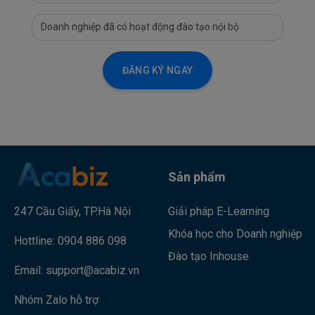
NÀO?
42154 Lượt xem
Các phương pháp đánh giá hiệu quả
công việc
ĐĂNG KÝ NGAY
41763 Lượt xem
QUẢN LÝ CON NGƯỜI LÀ GÌ? CÁC KỸ
NĂNG CẦN CÓ ĐỂ QUẢN LÝ CON
NGƯỜI
Sản phẩm
39613 Lượt xem
Giải pháp E-Learning
247 Cầu Giấy, TP.Hà Nội
Khóa học cho Doanh nghiệp
Hottline:
0904 886 098
Đào tạo Inhouse
Email:
support@acabiz.vn
Nhóm Zalo hỗ trợ