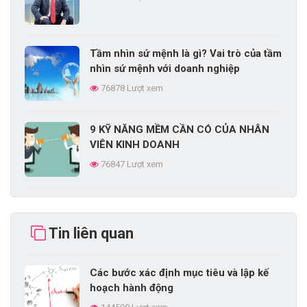
Tầm nhìn sứ mệnh là gì? Vai trò của tầm
nhìn sứ mệnh với doanh nghiệp
76878 Lượt xem
9 KỸ NĂNG MỀM CẦN CÓ CỦA NHÂN
VIÊN KINH DOANH
76847 Lượt xem
CHIẾN LƯỢC PHÁT TRIỂN SẢN PHẨM
LÀ GÌ?
Tin liên quan
74409 Lượt xem
Các bước xác định mục tiêu và lập kế
EPE là gì? Điều kiện và quy trình thành
hoạch hành động
lập doanh nghiệp EPE