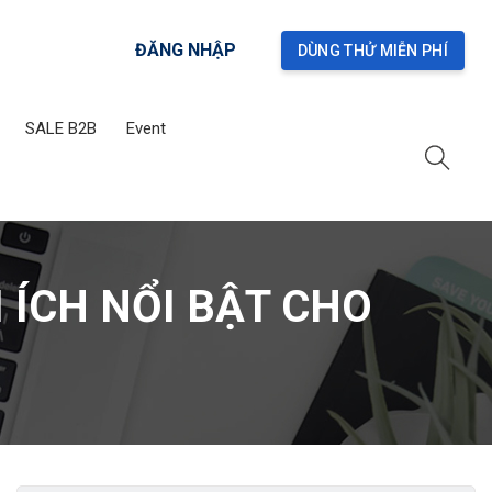
ĐĂNG NHẬP
DÙNG THỬ MIỄN PHÍ
SALE B2B
Event
×
 ÍCH NỔI BẬT CHO
nhân sự trực tuyến