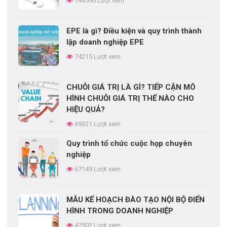
144590 Lượt xem
74215 Lượt xem
EPE là gì? Điều kiện và quy trình thành
CHUỖI GIÁ TRỊ LÀ GÌ? TIẾP CẬN MÔ
lập doanh nghiệp EPE
HÌNH CHUỖI GIÁ TRỊ THẾ NÀO CHO
74215 Lượt xem
HIỆU QUẢ?
69321 Lượt xem
CHUỖI GIÁ TRỊ LÀ GÌ? TIẾP CẬN MÔ
Xây dựng kế hoạch đào tạo nhân viên
HÌNH CHUỖI GIÁ TRỊ THẾ NÀO CHO
trong doanh nghiệp
HIỆU QUẢ?
68413 Lượt xem
69321 Lượt xem
Quy trình tổ chức cuộc họp chuyên
Quy trình tổ chức cuộc họp chuyên
nghiệp
nghiệp
67149 Lượt xem
67149 Lượt xem
MẪU KẾ HOẠCH ĐÀO TẠO NỘI BỘ ĐIỂN
ĐƯỜNG CONG LÃNG QUÊN
HÌNH TRONG DOANH NGHIỆP
EBBINGHAUS LÀ GÌ?
47502 Lượt xem