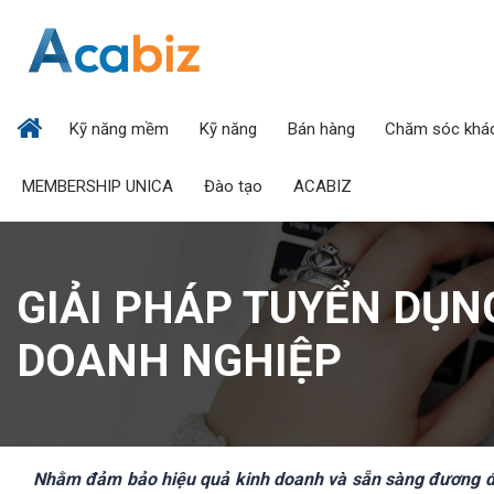
Kỹ năng mềm
Kỹ năng
Bán hàng
Chăm sóc khá
MEMBERSHIP UNICA
Đào tạo
ACABIZ
GIẢI PHÁP TUYỂN DỤNG
DOANH NGHIỆP
Nhằm đảm bảo hiệu quả kinh doanh và sẵn sàng đương đầu