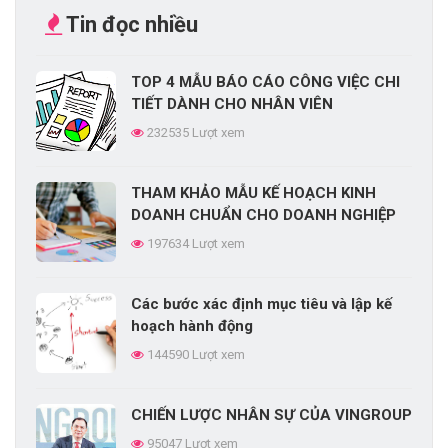
Tin đọc nhiều
TOP 4 MẪU BÁO CÁO CÔNG VIỆC CHI
TIẾT DÀNH CHO NHÂN VIÊN
NGAY
232535 Lượt xem
THAM KHẢO MẪU KẾ HOẠCH KINH
DOANH CHUẨN CHO DOANH NGHIỆP
OANH NGHIỆP!
197634 Lượt xem
ua hệ thống bài giảng
Các bước xác định mục tiêu và lập kế
 dõi, quản lý đào tạo,
hoạch hành động
 lên tới 70% chi phí tổ
144590 Lượt xem
CHIẾN LƯỢC NHÂN SỰ CỦA VINGROUP
95047 Lượt xem