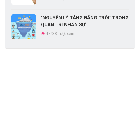
66589 Lượt xem
"NGUYÊN LÝ TẢNG BĂNG TRÔI" TRONG
QUẢN TRỊ NHÂN SỰ
47433 Lượt xem
Học hỏi cách xây dựng văn hóa doanh
nghiệp Vinamilk
46985 Lượt xem
THAM KHẢO 10 MẪU ĐÁNH GIÁ NHÂN
VIÊN MỚI NHẤT DÀNH CHO NHÀ QUẢN
LÝ
45906 Lượt xem
Cách động viên nhân viên theo thuyết
nhu cầu của Maslow
45292 Lượt xem