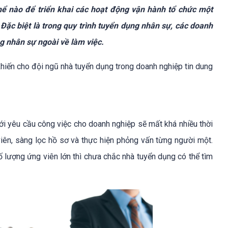
hể nào để triển khai các hoạt động vận hành tổ chức một
. Đặc biệt là trong quy trình tuyển dụng nhân sự, các doanh
g nhân sự ngoài về làm việc.
NHẬN EBOOK 
hiến cho đội ngũ nhà tuyển dụng trong doanh nghiệp tin dung
 ĐÀO TẠO THÀNH LỢI THẾ CẠNH TRANH VỮNG MẠNH CHO D
ới yêu cầu công việc cho doanh nghiệp sẽ mất khá nhiều thời
viên, sàng lọc hồ sơ và thực hiện phỏng vấn từng người một.
tạo, nâng cao kiến thức và kĩ năng của các phòng ban thông q
ố lượng ứng viên lớn thì chưa chắc nhà tuyển dụng có thể tìm
chuyên gia hàng đầu trên mọi lĩnh vực. Bên cạnh đó dễ dàng theo
ào tạo không cần thiết. Với Acabiz, doanh nghiệp có thể tiết kiệm
á hoạt động đào tạo và nâng cao hiệu quả đào tạo.