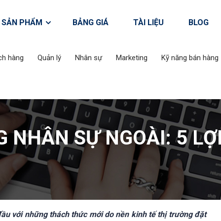
SẢN PHẨM
BẢNG GIÁ
TÀI LIỆU
BLOG
ch hàng
Quản lý
Nhân sự
Marketing
Kỹ năng bán hàng
 NHÂN SỰ NGOÀI: 5 LỢI
Tư vấn giải pháp đào tạo 
Acabiz
 với những thách thức mới do nền kinh tế thị trường đặt