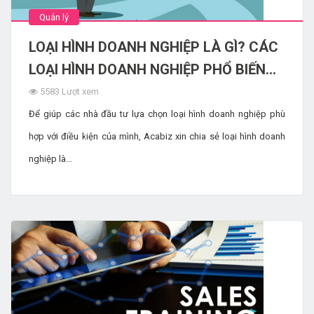
Quản lý
LOẠI HÌNH DOANH NGHIỆP LÀ GÌ? CÁC
LOẠI HÌNH DOANH NGHIỆP PHỔ BIẾN
HIỆN NAY
5583 Lượt xem
Để giúp các nhà đầu tư lựa chọn loại hình doanh nghiệp phù
hợp với điều kiện của mình, Acabiz xin chia sẻ loại hình doanh
nghiệp là...