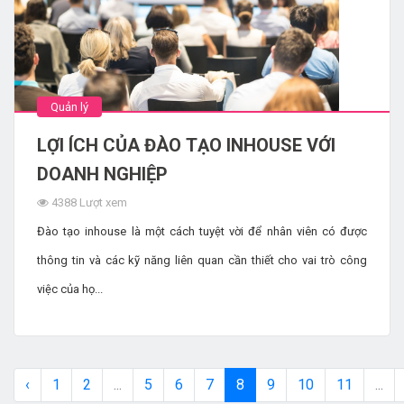
Quản lý
LỢI ÍCH CỦA ĐÀO TẠO INHOUSE VỚI
DOANH NGHIỆP
4388 Lượt xem
Đào tạo inhouse là một cách tuyệt vời để nhân viên có được
thông tin và các kỹ năng liên quan cần thiết cho vai trò công
việc của họ...
‹
1
2
...
5
6
7
8
9
10
11
...