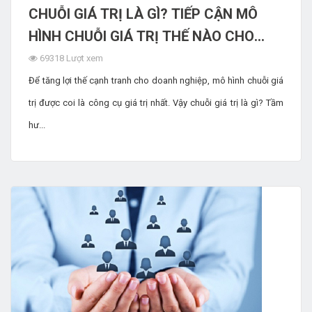
CHUỖI GIÁ TRỊ LÀ GÌ? TIẾP CẬN MÔ
HÌNH CHUỖI GIÁ TRỊ THẾ NÀO CHO
HIỆU QUẢ?
69318 Lượt xem
Để tăng lợi thế cạnh tranh cho doanh nghiệp, mô hình chuỗi giá
trị được coi là công cụ giá trị nhất. Vậy chuỗi giá trị là gì? Tầm
hư...