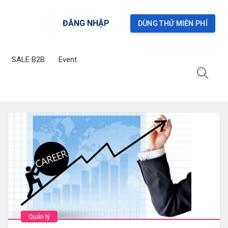
ĐĂNG NHẬP
DÙNG THỬ MIỄN PHÍ
SALE B2B
Event
Quản lý