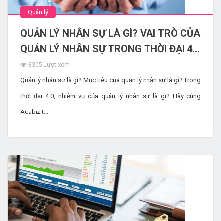
Quản lý
QUẢN LÝ NHÂN SỰ LÀ GÌ? VAI TRÒ CỦA
QUẢN LÝ NHÂN SỰ TRONG THỜI ĐẠI 4.0
NHƯ THẾ NÀO
3305 Lượt xem
Quản lý nhân sự là gì? Mục tiêu của quản lý nhân sự là gì? Trong
thời đại 4.0, nhiệm vụ của quản lý nhân sự là gì? Hãy cùng
Acabiz t...