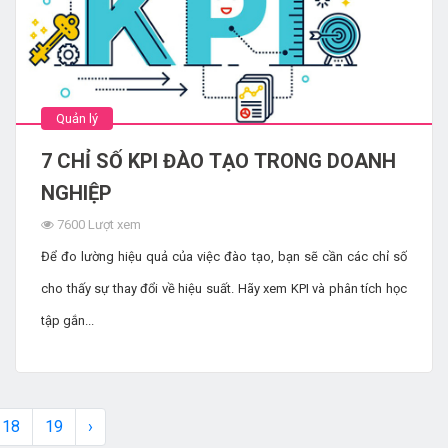
Quản lý
7 CHỈ SỐ KPI ĐÀO TẠO TRONG DOANH
NGHIỆP
7600 Lượt xem
Để đo lường hiệu quả của việc đào tạo, bạn sẽ cần các chỉ số
cho thấy sự thay đổi về hiệu suất. Hãy xem KPI và phân tích học
tập gắn...
18
19
›