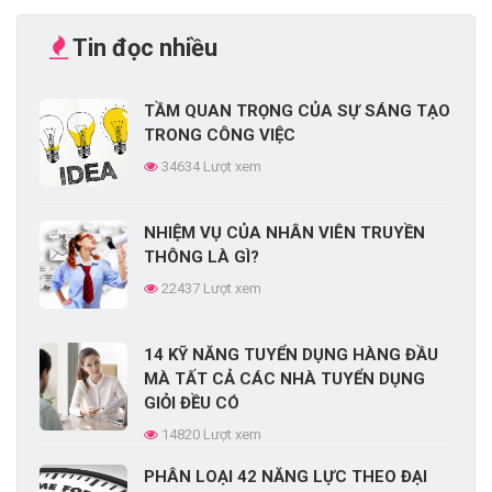
Tin đọc nhiều
TẦM QUAN TRỌNG CỦA SỰ SÁNG TẠO
TRONG CÔNG VIỆC
34634 Lượt xem
NHIỆM VỤ CỦA NHÂN VIÊN TRUYỀN
THÔNG LÀ GÌ?
22437 Lượt xem
14 KỸ NĂNG TUYỂN DỤNG HÀNG ĐẦU
MÀ TẤT CẢ CÁC NHÀ TUYỂN DỤNG
GIỎI ĐỀU CÓ
14820 Lượt xem
PHÂN LOẠI 42 NĂNG LỰC THEO ĐẠI