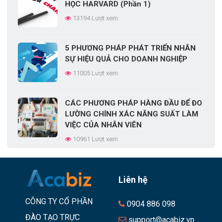
HỌC HARVARD (Phần 1)
13194 Lượt xem
5 PHƯƠNG PHÁP PHÁT TRIỂN NHÂN
SỰ HIỆU QUẢ CHO DOANH NGHIỆP
11005 Lượt xem
CÁC PHƯƠNG PHÁP HÀNG ĐẦU ĐỂ ĐO
LƯỜNG CHÍNH XÁC NĂNG SUẤT LÀM
VIỆC CỦA NHÂN VIÊN
10961 Lượt xem
Liên hệ
CÔNG TY CỔ PHẦN
0904 886 098
ĐÀO TẠO TRỰC
support@acabiz.vn