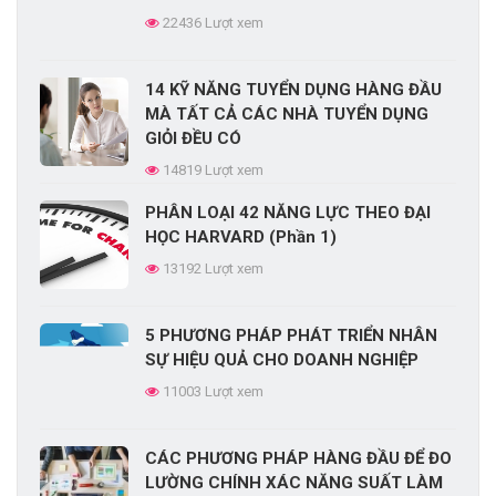
22436 Lượt xem
14 KỸ NĂNG TUYỂN DỤNG HÀNG ĐẦU
MÀ TẤT CẢ CÁC NHÀ TUYỂN DỤNG
GIỎI ĐỀU CÓ
14819 Lượt xem
PHÂN LOẠI 42 NĂNG LỰC THEO ĐẠI
HỌC HARVARD (Phần 1)
13192 Lượt xem
5 PHƯƠNG PHÁP PHÁT TRIỂN NHÂN
SỰ HIỆU QUẢ CHO DOANH NGHIỆP
11003 Lượt xem
CÁC PHƯƠNG PHÁP HÀNG ĐẦU ĐỂ ĐO
LƯỜNG CHÍNH XÁC NĂNG SUẤT LÀM