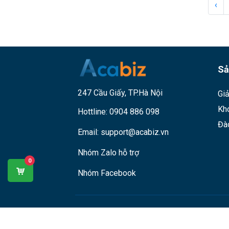
‹
Sả
247 Cầu Giấy, TP.Hà Nội
Giả
Kh
Hottline:
0904 886 098
Đà
Email:
support@acabiz.vn
Nhóm Zalo hỗ trợ
0
Nhóm Facebook
© Công ty cổ phần đào tạo trực tuyến Unic