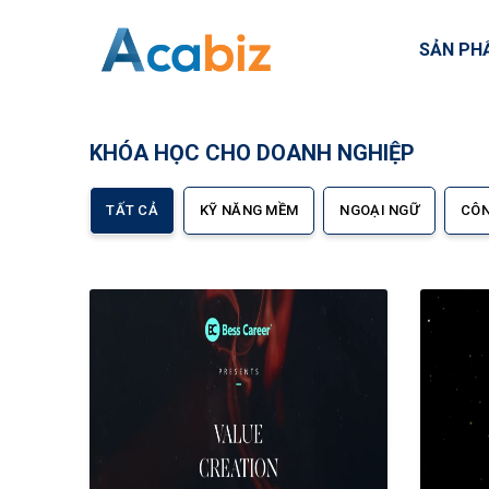
SẢN P
KHÓA HỌC CHO DOANH NGHIỆP
TẤT CẢ
KỸ NĂNG MỀM
NGOẠI NGỮ
CÔN