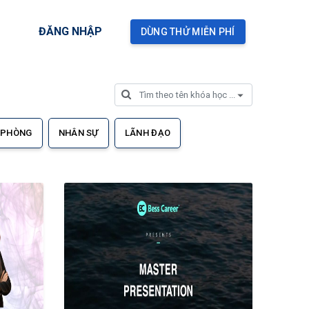
ĐĂNG NHẬP
DÙNG THỬ MIỄN PHÍ
 PHÒNG
NHÂN SỰ
LÃNH ĐẠO