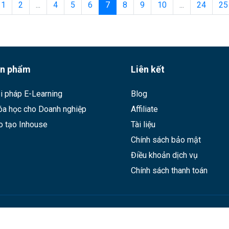
1
2
...
4
5
6
7
8
9
10
...
24
25
n phẩm
Liên kết
i pháp E-Learning
Blog
óa học cho Doanh nghiệp
Affiliate
o tạo Inhouse
Tài liệu
Chính sách bảo mật
Điều khoản dịch vụ
Chính sách thanh toán
a - ĐKKD: 0107695756 - Khóa học trực tuyến dành cho người đi l