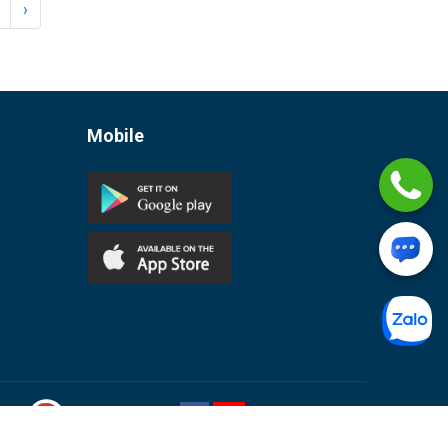
›
Mobile
àm