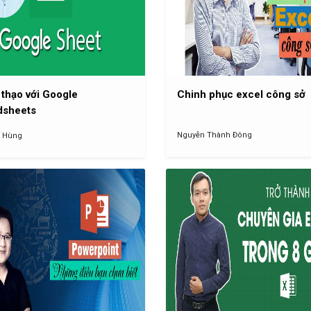
thạo với Google
Chinh phục excel công sở
dsheets
Nguyễn Thành Đông
ế Hùng