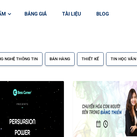
HẨM
BẢNG GIÁ
TÀI LIỆU
BLOG
G NGHỆ THÔNG TIN
BÁN HÀNG
THIẾT KẾ
TIN HỌC VĂN